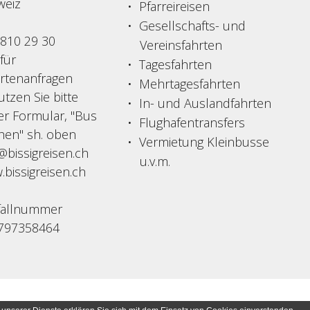
weiz
Pfarreireisen
Gesellschafts- und
 810 29 30
Vereinsfahrten
 für
Tagesfahrten
ertenanfragen
Mehrtagesfahrten
tzen Sie bitte
In- und Auslandfahrten
er Formular, "Bus
Flughafentransfers
hen" sh. oben
Vermietung Kleinbusse
@bissigreisen.ch
u.v.m.
bissigreisen.ch
fallnummer
797358464