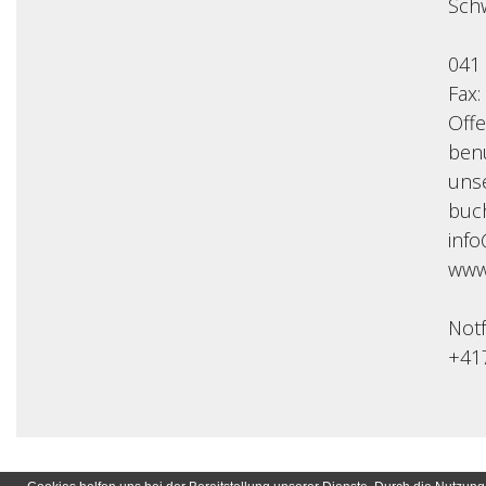
Sch
041
Fax:
Off
benu
uns
buc
info
www.
Not
+41