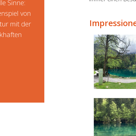
lle Sinne:
nspiel von
Impression
tur mit der
ckhaften