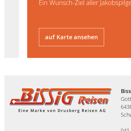
Ein Wunsch-Ziel aller Jakobspilg
auf Karte ansehen
Bis
Got
643
Sch
041