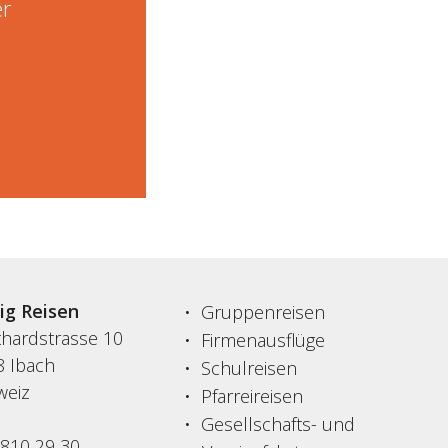
er
sig Reisen
Gruppenreisen
thardstrasse 10
Firmenausflüge
8 Ibach
Schulreisen
weiz
Pfarreireisen
Gesellschafts- und
 810 29 30