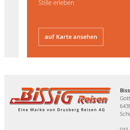
Stille erleben
auf Karte ansehen
Bis
Got
643
Sch
041