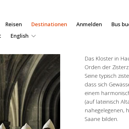
Reisen
Destinationen
Anmelden
Bus bu
t
English
Das Kloster in Ha
Orden der Zisterz
Seine typisch zist
dass sich Gewäss
einem harmonisch
(auf lateinisch A
nahegelegenen, ho
Saane bilden.