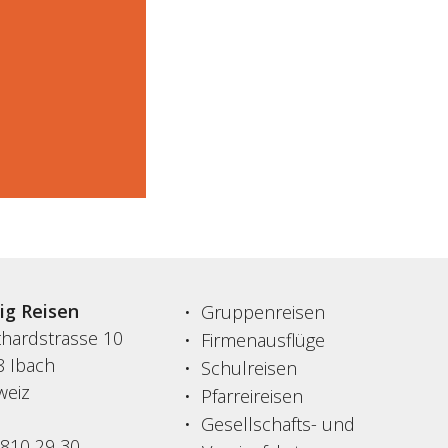
sig Reisen
Gruppenreisen
thardstrasse 10
Firmenausflüge
8 Ibach
Schulreisen
weiz
Pfarreireisen
Gesellschafts- und
 810 29 30