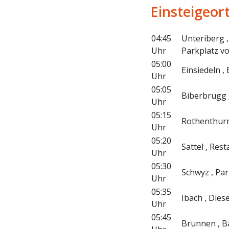
Einsteigeor
04:45
Unteriberg 
Uhr
Parkplatz v
05:00
Einsiedeln 
Uhr
05:05
Biberbrugg 
Uhr
05:15
Rothenthurm 
Uhr
05:20
Sattel , Res
Uhr
05:30
Schwyz , Pa
Uhr
05:35
Ibach , Diese
Uhr
05:45
Brunnen , 