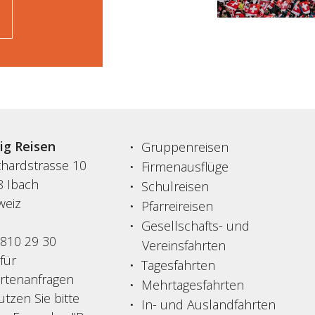
sig Reisen
Gruppenreisen
thardstrasse 10
Firmenausflüge
8 Ibach
Schulreisen
weiz
Pfarreireisen
Gesellschafts- und
 810 29 30
Vereinsfahrten
 für
Tagesfahrten
ertenanfragen
Mehrtagesfahrten
tzen Sie bitte
In- und Auslandfahrten