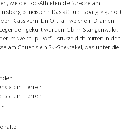
n, wie die Top-Athleten die Strecke am
isbärgli» meistern. Das «Chuenisbärgli» gehört
 den Klassikern. Ein Ort, an welchem Dramen
Legenden gekürt wurden. Ob im Stangenwald,
der im Weltcup-Dorf – stürze dich mitten in den
se am Chuenis ein Ski-Spektakel, das unter die
boden
senslalom Herren
senslalom Herren
rt
ehalten