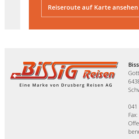
Reiseroute auf Karte ansehen
Bis
Got
643
Sch
041
Fax:
Off
benu