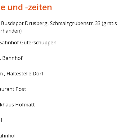
te und -zeiten
, Busdepot Drusberg, Schmalzgrubenstr. 33 (gratis
orhanden)
, Bahnhof Güterschuppen
, Bahnhof
, Haltestelle Dorf
taurant Post
rkhaus Hofmatt
l
Bahnhof