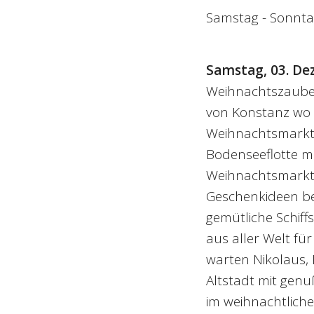
Samstag - Sonnta
Samstag, 03. D
Weihnachtszauber
von Konstanz wo 
Weihnachtsmarkt 
Bodenseeflotte mi
Weihnachtsmarktes
Geschenkideen be
gemütliche Schiff
aus aller Welt fü
warten Nikolaus,
Altstadt mit genuß
im weihnachtlich