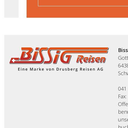
Bis
Got
643
Sch
041
Fax:
Off
benu
uns
buc