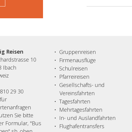
sig Reisen
Gruppenreisen
thardstrasse 10
Firmenausflüge
8 Ibach
Schulreisen
weiz
Pfarreireisen
Gesellschafts- und
 810 29 30
Vereinsfahrten
 für
Tagesfahrten
ertenanfragen
Mehrtagesfahrten
tzen Sie bitte
In- und Auslandfahrten
er Formular, "Bus
Flughafentransfers
hen" sh. oben