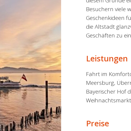
diesem Grunde ei
Besuchern viele 
Geschenkideen fü
die Altstadt glanz
Geschäften zu ein
Leistungen
Fahrt im Komfortc
Meersburg, Übern
Bayerischer Hof 
Weihnachtsmark
Preise