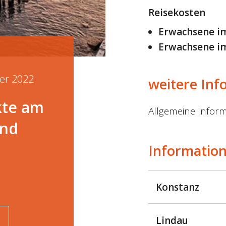
Reisekosten
Erwachsene i
Erwachsene i
er 2022
weitere Inf
kte am
Allgemeine Inform
und
Information
Konstanz
Lindau