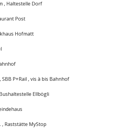
, Haltestelle Dorf
taurant Post
rkhaus Hofmatt
l
Bahnhof
 SBB P+Rail , vis à bis Bahnhof
Bushaltestelle Ellbögli
eindehaus
A. , Raststätte MyStop