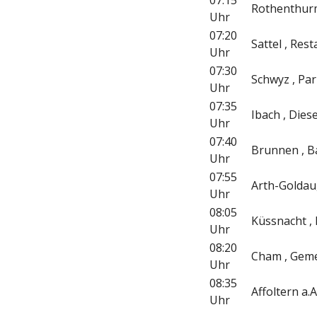
07:15
Rothenthurm 
Uhr
07:20
Sattel , Res
Uhr
07:30
Schwyz , Pa
Uhr
07:35
Ibach , Diese
Uhr
07:40
Brunnen , 
Uhr
07:55
Arth-Goldau,
Uhr
08:05
Küssnacht , 
Uhr
08:20
Cham , Gem
Uhr
08:35
Affoltern a.
Uhr