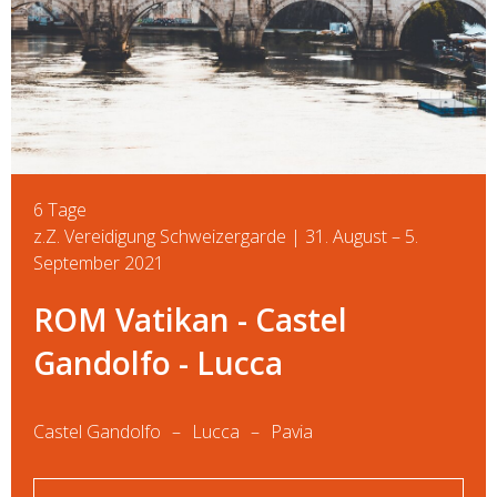
6 Tage
z.Z. Vereidigung Schweizergarde | 31. August – 5.
September 2021
ROM Vatikan - Castel
Gandolfo - Lucca
Castel Gandolfo
Lucca
Pavia